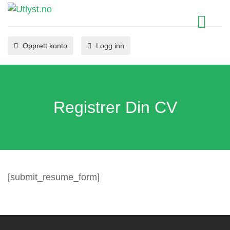
Opprett konto
Logg inn
Registrer Din CV
[submit_resume_form]